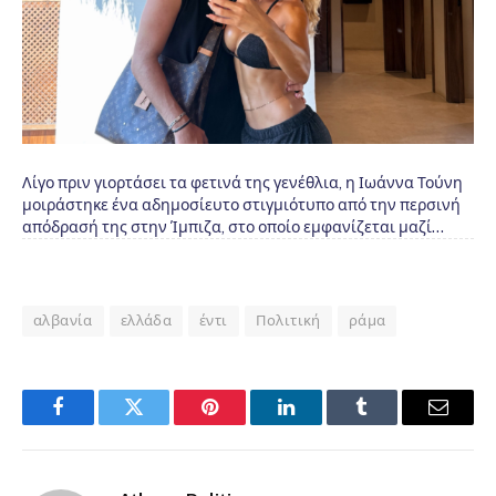
Λίγο πριν γιορτάσει τα φετινά της γενέθλια, η Ιωάννα Τούνη
μοιράστηκε ένα αδημοσίευτο στιγμιότυπο από την περσινή
απόδρασή της στην Ίμπιζα, στο οποίο εμφανίζεται μαζί…
αλβανία
ελλάδα
έντι
Πολιτική
ράμα
Facebook
Twitter
Pinterest
LinkedIn
Tumblr
Email