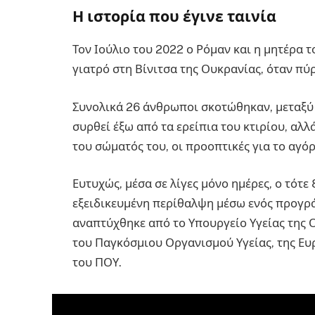
Η ιστορία που έγινε ταινία
Τον Ιούλιο του 2022 ο Ρόμαν και η μητέρα τ
γιατρό στη Βίνιτσα της Ουκρανίας, όταν πύ
Συνολικά 26 άνθρωποι σκοτώθηκαν, μεταξύ 
συρθεί έξω από τα ερείπια του κτιρίου, αλ
του σώματός του, οι προοπτικές για το αγό
Ευτυχώς, μέσα σε λίγες μόνο ημέρες, ο τότ
εξειδικευμένη περίθαλψη μέσω ενός προγρά
αναπτύχθηκε από το Υπουργείο Υγείας της 
του Παγκόσμιου Οργανισμού Υγείας, της Ε
του ΠΟΥ.