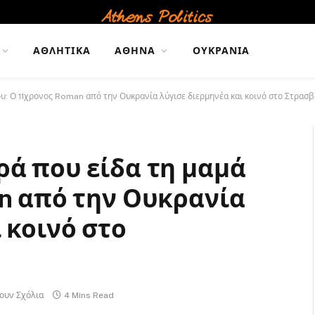
ΑΘΛΗΤΙΚΆ
ΑΘΉΝΑ
ΟΥΚΡΑΝΊΑ
ου: Ο 11χρονος Roman από την Ουκρανία λύγισε διερμηνέα και κοινό στο Στρασ
ρά που είδα τη μαμά
an από την Ουκρανία
 κοινό στο
ουν Σχόλια
4 Mins Read