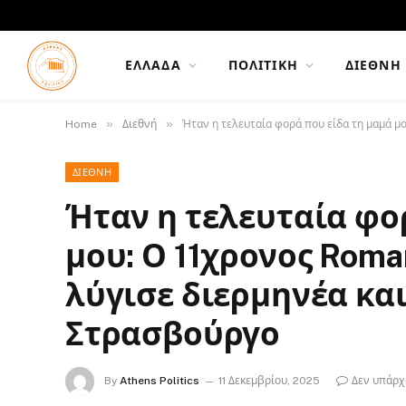
ΕΛΛΆΔΑ
ΠΟΛΙΤΙΚΉ
ΔΙΕΘΝΉ
»
»
Home
Διεθνή
Ήταν η τελευταία φορά που είδα τη μαμά μ
ΔΙΕΘΝΉ
Ήταν η τελευταία φο
μου: Ο 11χρονος Rom
λύγισε διερμηνέα και
Στρασβούργο
By
Athens Politics
11 Δεκεμβρίου, 2025
Δεν υπάρχ