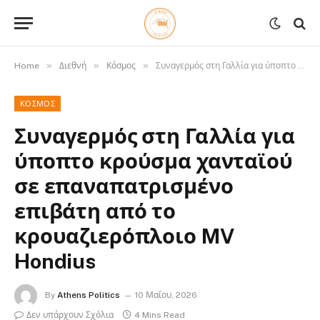
»
»
»
Home
Διεθνή
Κόσμος
Συναγερμός στη Γαλλία για ύποπτο κρούσμα χανταϊού σε επαναπατρισμένο επιβάτη από το κρουαζιερόπλοιο MV Hondius
ΚΌΣΜΟΣ
Συναγερμός στη Γαλλία για
ύποπτο κρούσμα χανταϊού
σε επαναπατρισμένο
επιβάτη από το
κρουαζιερόπλοιο MV
Hondius
By
Athens Politics
10 Μαΐου, 2026
Δεν υπάρχουν Σχόλια
4 Mins Read