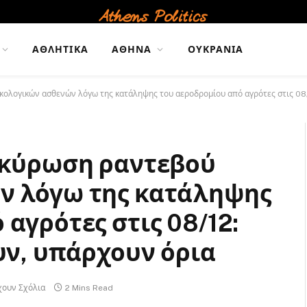
ΑΘΛΗΤΙΚΆ
ΑΘΉΝΑ
ΟΥΚΡΑΝΊΑ
κολογικών ασθενών λόγω της κατάληψης του αεροδρομίου από αγρότες στις 08/1
ακύρωση ραντεβού
ν λόγω της κατάληψης
αγρότες στις 08/12:
υν, υπάρχουν όρια
χουν Σχόλια
2 Mins Read