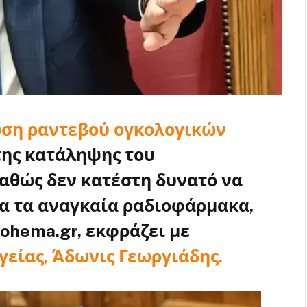
ση ραντεβού ογκολογικών
της κατάληψης του
αθώς δεν κατέστη δυνατό να
α τα αναγκαία ραδιοφάρμακα,
ohema.gr, εκφράζει με
γείας, Άδωνις Γεωργιάδης.