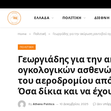
ΕΛΛΆΔΑ
ΠΟΛΙΤΙΚΉ
ΔΙΕΘΝΉ
»
»
Home
Πολιτική
Γεωργιάδης για την ακύρωση ραντεβού ογ
ΠΟΛΙΤΙΚΉ
Γεωργιάδης για την 
ογκολογικών ασθενώ
του αεροδρομίου από 
Όσα δίκια και να έχο
By
Athens Politics
10 Δεκεμβρίου, 2025
Δεν υπάρ