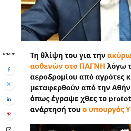
Τη θλίψη του για την
ακύρω
SHARE
ασθενών στο ΠΑΓΝΗ
λόγω 
αεροδρομίου από αγρότες κ
μεταφερθούν από την Αθήν
όπως έγραψε χθες το protot
ανάρτησή του
ο υπουργός Υ