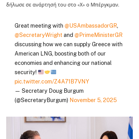
δήλωσε σε ανάρτησή του στο «Χ» ο Μπέργκμαν.
Great meeting with
@USAmbassadorGR
,
@SecretaryWright
and
@PrimeMinisterGR
discussing how we can supply Greece with
American LNG, boosting both of our
economies and enhancing our national
security!
pic.twitter.com/Z4A71B7VNY
— Secretary Doug Burgum
(@SecretaryBurgum)
November 5, 2025