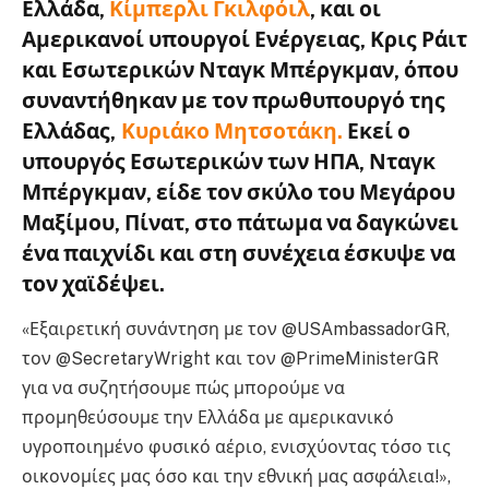
Ελλάδα,
Κίμπερλι Γκιλφόιλ
, και οι
Αμερικανοί υπουργοί Ενέργειας, Κρις Ράιτ
και Εσωτερικών Νταγκ Μπέργκμαν, όπου
συναντήθηκαν με τον πρωθυπουργό της
Ελλάδας,
Κυριάκο Μητσοτάκη.
Εκεί ο
υπουργός Εσωτερικών των ΗΠΑ, Νταγκ
Μπέργκμαν, είδε τον σκύλο του Μεγάρου
Μαξίμου, Πίνατ, στο πάτωμα να δαγκώνει
ένα παιχνίδι και στη συνέχεια έσκυψε να
τον χαϊδέψει.
«Εξαιρετική συνάντηση με τον @USAmbassadorGR,
τον @SecretaryWright και τον @PrimeMinisterGR
για να συζητήσουμε πώς μπορούμε να
προμηθεύσουμε την Ελλάδα με αμερικανικό
υγροποιημένο φυσικό αέριο, ενισχύοντας τόσο τις
οικονομίες μας όσο και την εθνική μας ασφάλεια!»,