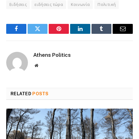
Ειδήσεις
ειδήσεις τώρα
Κοινωνία
Πολιτική
Facebook
Twitter
Pinterest
LinkedIn
Tumblr
Email
Athens Politics
Website
RELATED
POSTS