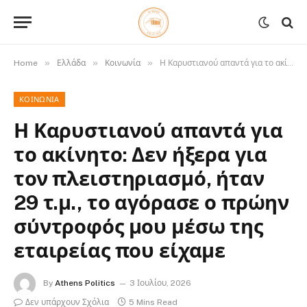
»
»
»
Home
Ελλάδα
Κοινωνία
Η Καρυστιανού απαντά για το ακίνητο: Δεν ήξερα για τον πλειστηριασμό, ήταν 29 τ.μ., το αγόρασε ο πρώην σύντροφός μου μέσω της εταιρείας που είχαμε
ΚΟΙΝΩΝΊΑ
Η Καρυστιανού απαντά για
το ακίνητο: Δεν ήξερα για
τον πλειστηριασμό, ήταν
29 τ.μ., το αγόρασε ο πρώην
σύντροφός μου μέσω της
εταιρείας που είχαμε
By
Athens Politics
3 Ιουλίου, 2026
Δεν υπάρχουν Σχόλια
5 Mins Read