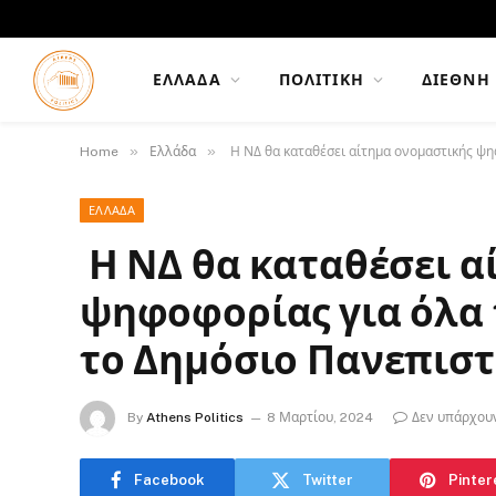
ΕΛΛΆΔΑ
ΠΟΛΙΤΙΚΉ
ΔΙΕΘΝΉ
»
»
Home
Ελλάδα
Η ΝΔ θα καταθέσει αίτημα ονομαστικής ψη
ΕΛΛΆΔΑ
Η ΝΔ θα καταθέσει α
ψηφοφορίας για όλα
το Δημόσιο Πανεπισ
By
Athens Politics
8 Μαρτίου, 2024
Δεν υπάρχου
Facebook
Twitter
Pinter