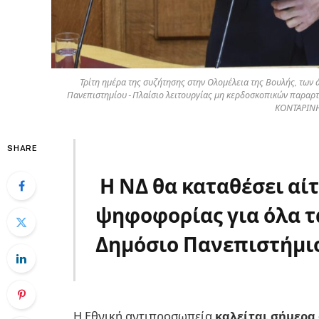
Τρίτη ημέρα της συζήτησης στην Ολομέλεια της Βουλής, των
Πανεπιστημίου - Πλαίσιο λειτουργίας μη κερδοσκοπικών παραρ
ΚΟΝΤΑΡΙΝ
SHARE
Η ΝΔ θα καταθέσει αί
ψηφοφορίας για όλα τ
Δημόσιο Πανεπιστήμι
Η Εθνική αντιπροσωπεία
καλείται σήμερα 