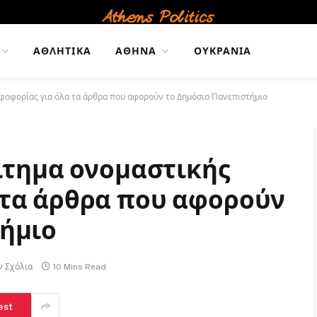
ΑΘΛΗΤΙΚΆ
ΑΘΉΝΑ
ΟΥΚΡΑΝΊΑ
φοφορίας για όλα τα άρθρα που αφορούν το Δημόσιο Πανεπιστήμιο
ίτημα ονομαστικής
 τα άρθρα που αφορούν
τήμιο
ν Σχόλια
10 Mins Read
est