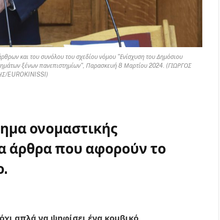
 άρθρων και του συνόλου του σχεδίου νόμου "Ενίσχυση του Δημόσιου
τημάτων ξένων πανεπιστημίων", Παρασκευή 8 Μαρτίου 2024. (ΓΙΩΡΓΟΣ
ΗΣ/EUROKINISSI)
τημα ονομαστικής
α άρθρα που αφορούν το
ο.
όχι απλά να ψηφίσει ένα
κομβικό