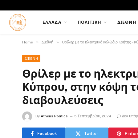
ΕΛΛΆΔΑ
ΠΟΛΙΤΙΚΉ
ΔΙΕΘΝΉ
»
»
Home
Διεθνή
Θρίλερ με το ηλεκτρικό καλώδιο Κρήτης – Κ
ΔΙΕΘΝΉ
Θρίλερ με το ηλεκτρι
Κύπρου, στην κόψη τ
διαβουλεύσεις
By
Athens Politics
5 Σεπτεμβρίου, 2024
Δεν υπάρ
Facebook
Twitter
Pinter