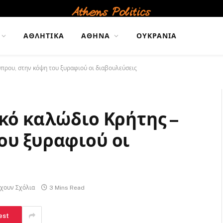
ΑΘΛΗΤΙΚΆ
ΑΘΉΝΑ
ΟΥΚΡΑΝΊΑ
ύπρου, στην κόψη του ξυραφιού οι διαβουλεύσεις
κό καλώδιο Κρήτης –
ου ξυραφιού οι
χουν Σχόλια
3 Mins Read
est