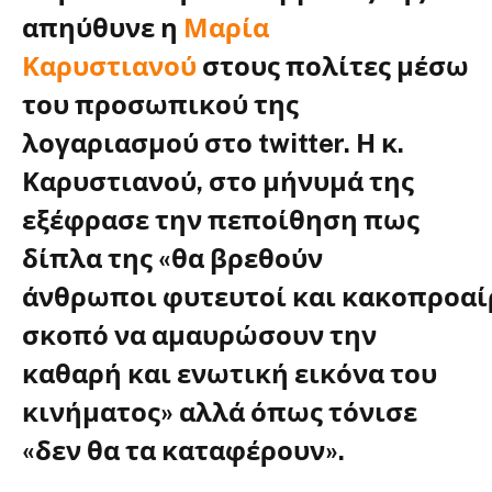
απηύθυνε η
Μαρία
Καρυστιανού
στους πολίτες μέσω
του προσωπικού της
λογαριασμού στο twitter. Η κ.
Καρυστιανού, στο μήνυμά της
εξέφρασε την πεποίθηση πως
δίπλα της «θα βρεθούν
άνθρωποι
φυτευτοί
και
κακοπροαί
σκοπό να αμαυρώσουν την
καθαρή και ενωτική εικόνα του
κινήματος» αλλά όπως τόνισε
«δεν θα τα καταφέρουν».