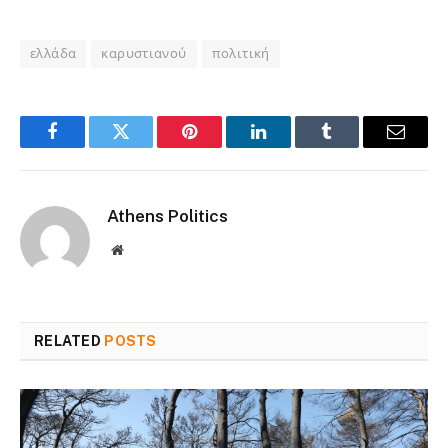
ελλάδα
καρυστιανού
πολιτική
Facebook
Twitter
Pinterest
LinkedIn
Tumblr
Email
Athens Politics
Website
RELATED
POSTS