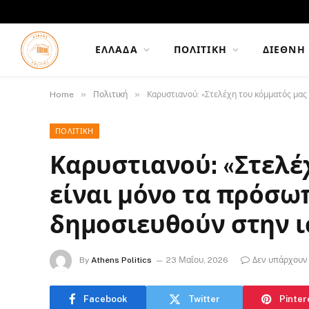
ΕΛΛΆΔΑ
ΠΟΛΙΤΙΚΉ
ΔΙΕΘΝΉ
»
»
Home
Πολιτική
Καρυστιανού: «Στελέχη του κόμματός μας
ΠΟΛΙΤΙΚΉ
Καρυστιανού: «Στελέ
είναι μόνο τα πρόσω
δημοσιευθούν στην ι
By
Athens Politics
23 Μαΐου, 2026
Δεν υπάρχουν
Facebook
Twitter
Pinter