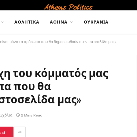
ΑΘΛΗΤΙΚΆ
ΑΘΉΝΑ
ΟΥΚΡΑΝΊΑ
 είναι μόνο τα πρόσωπα που θα δημοσιευθούν στην ιστοσελίδα μας»
χη του κόμματός μας
πα που θα
στοσελίδα μας»
 Σχόλια
2 Mins Read
est