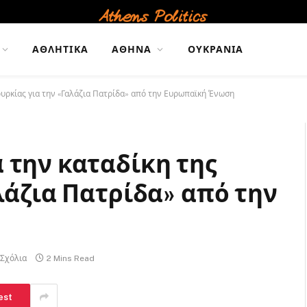
ΑΘΛΗΤΙΚΆ
ΑΘΉΝΑ
ΟΥΚΡΑΝΊΑ
ουρκίας για την «Γαλάζια Πατρίδα» από την Ευρωπαϊκή Ένωση
 την καταδίκη της
λάζια Πατρίδα» από την
 Σχόλια
2 Mins Read
est