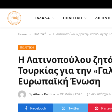
ΕΛΛΆΔΑ
ΠΟΛΙΤΙΚΉ
ΔΙΕΘΝΉ
»
»
Home
Πολιτική
Η Λατινοπούλου ζητά την καταδίκη της Τ
ΠΟΛΙΤΙΚΉ
Η Λατινοπούλου ζητά
Τουρκίας για την «Γα
Ευρωπαϊκή Ένωση
By
Athens Politics
22 Μαΐου, 2026
Δεν υπάρχουν
Facebook
Twitter
Pinter