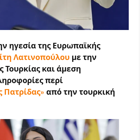
ην ηγεσία της Ευρωπαϊκής
ίτη Λατινοπούλου
με την
ς Τουρκίας και άμεση
ληροφορίες περί
ς Πατρίδας»
από την τουρκική