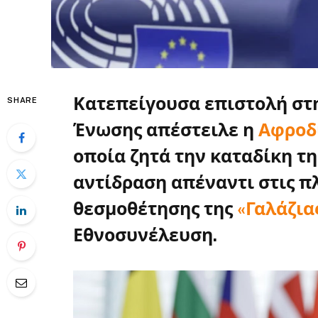
Κατεπείγουσα επιστολή στ
SHARE
Ένωσης απέστειλε η
Αφροδ
οποία ζητά την καταδίκη τη
αντίδραση απέναντι στις π
θεσμοθέτησης της
«Γαλάζια
Εθνοσυνέλευση.