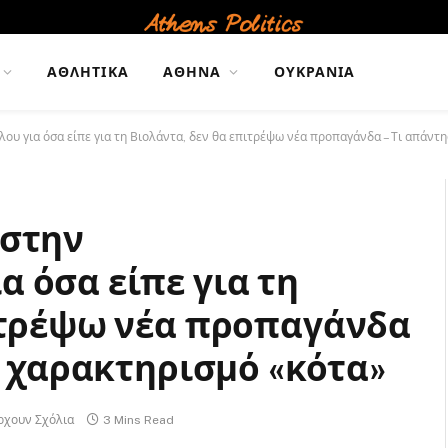
ΑΘΛΗΤΙΚΆ
ΑΘΉΝΑ
ΟΥΚΡΑΝΊΑ
υ για όσα είπε για τη Βιολάντα, δεν θα επιτρέψω νέα προπαγάνδα – Τι απάντη
 στην
 όσα είπε για τη
ιτρέψω νέα προπαγάνδα
ν χαρακτηρισμό «κότα»
ρχουν Σχόλια
3 Mins Read