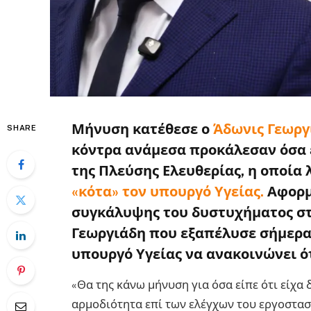
Μήνυση κατέθεσε ο
Άδωνις Γεωρ
SHARE
κόντρα ανάμεσα προκάλεσαν όσα ε
της Πλεύσης Ελευθερίας, η οποία
«κότα» τον υπουργό Υγείας.
Αφορμ
συγκάλυψης του δυστυχήματος στη
Γεωργιάδη που εξαπέλυσε σήμερα
υπουργό Υγείας να ανακοινώνει ό
«Θα της κάνω μήνυση για όσα είπε ότι είχα
αρμοδιότητα επί των ελέγχων του εργοστασ