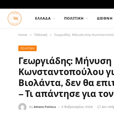
ΕΛΛΆΔΑ
ΠΟΛΙΤΙΚΉ
ΔΙΕΘΝΉ
»
»
Home
Πολιτική
Γεωργιάδης: Μήνυση στην Κωνσταντοπούλο
ΠΟΛΙΤΙΚΉ
Γεωργιάδης: Μήνυση
Κωνσταντοπούλου για
Βιολάντα, δεν θα επ
– Τι απάντησε για το
By
Athens Politics
3 Φεβρουαρίου, 2026
Δεν υπά