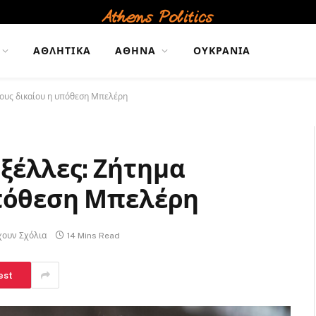
ΑΘΛΗΤΙΚΆ
ΑΘΉΝΑ
ΟΥΚΡΑΝΊΑ
ους δικαίου η υπόθεση Μπελέρη
ξέλλες: Ζήτημα
υπόθεση Μπελέρη
χουν Σχόλια
14 Mins Read
est