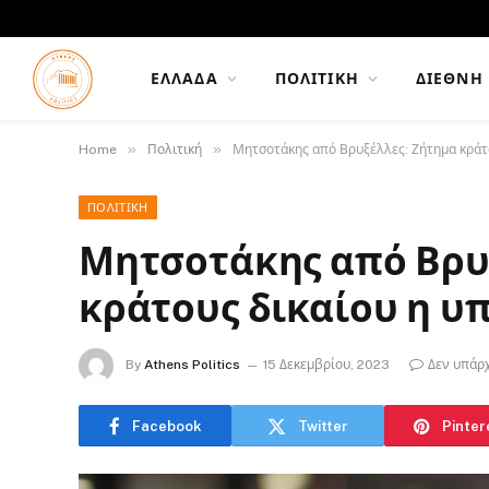
ΕΛΛΆΔΑ
ΠΟΛΙΤΙΚΉ
ΔΙΕΘΝΉ
»
»
Home
Πολιτική
Μητσοτάκης από Βρυξέλλες: Ζήτημα κράτ
ΠΟΛΙΤΙΚΉ
Μητσοτάκης από Βρυ
κράτους δικαίου η 
By
Athens Politics
15 Δεκεμβρίου, 2023
Δεν υπάρ
Facebook
Twitter
Pinter