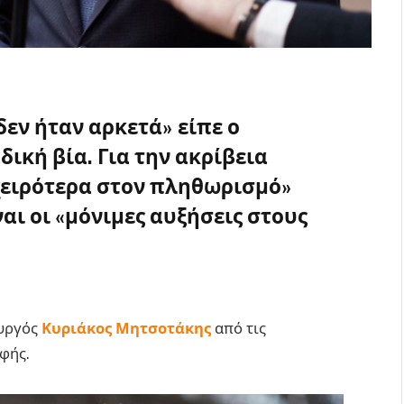
δεν ήταν αρκετά» είπε ο
ική βία. Για την ακρίβεια
 χειρότερα στον πληθωρισμό»
ναι οι «μόνιμες αυξήσεις στους
υργός
Κυριάκος Μητσοτάκης
από τις
φής.