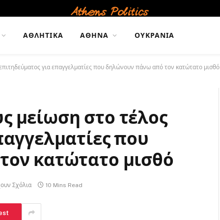
ΑΘΛΗΤΙΚΆ
ΑΘΉΝΑ
ΟΥΚΡΑΝΊΑ
επιτηδεύματος για επαγγελματίες που δηλώνουν πάνω από τον κατώτατο μισθό
ς μείωση στο τέλος
παγγελματίες που
τον κατώτατο μισθό
ουν Σχόλια
10 Mins Read
est