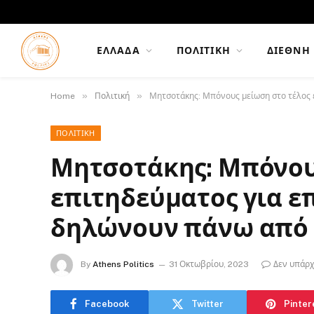
ΕΛΛΆΔΑ
ΠΟΛΙΤΙΚΉ
ΔΙΕΘΝΉ
»
»
Home
Πολιτική
Μητσοτάκης: Μπόνους μείωση στο τέλος 
ΠΟΛΙΤΙΚΉ
Μητσοτάκης: Μπόνου
επιτηδεύματος για ε
δηλώνουν πάνω από 
By
Athens Politics
31 Οκτωβρίου, 2023
Δεν υπάρχ
Facebook
Twitter
Pinter