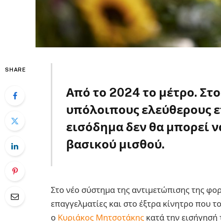
SHARE
Από το 2024 το μέτρο. Στ
υπόλοιπους ελεύθερους ε
εισόδημα δεν θα μπορεί ν
βασικού μισθού.
Μητσοτά
Στο νέο σύστημα της αντιμετώπισης της φο
επαγγελματίες και στο έξτρα κίνητρο που τ
ο
Κυριάκος Μητσοτάκης
κατά την εισήγησή 