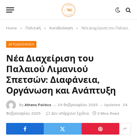
»
»
»
Home
Πολιτική
Αυτοδιοίκηση
Νέα Διαχείριση του Παλαιού Λιμανιού Σπετσών: Διαφάνεια, Οργάνωση και Ανάπτυξη
ΑΥΤΟΔΙΟΊΚΗΣΗ
Νέα Διαχείριση του
Παλαιού Λιμανιού
Σπετσών: Διαφάνεια,
Οργάνωση και Ανάπτυξη
By
Athens Politics
24 Φεβρουαρίου, 2025
Updated:
24
Φεβρουαρίου, 2025
Δεν υπάρχουν Σχόλια
2 Mins Read