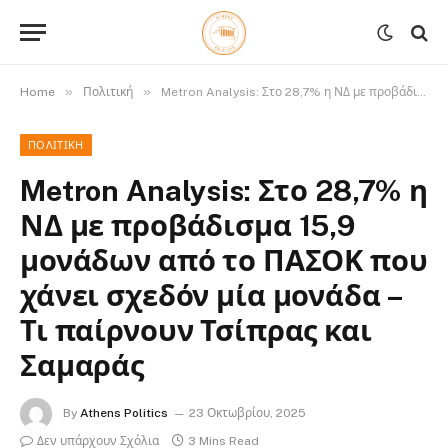
»
»
Home
Πολιτική
Metron Analysis: Στο 28,7% η ΝΔ με προβάδισμα 15,9 μονάδων από το ΠΑΣΟΚ που χάνει σχεδόν μία μονάδα – Τι παίρνουν Τσίπρας και Σαμαράς
ΠΟΛΙΤΙΚΉ
Metron Analysis: Στο 28,7% η
ΝΔ με προβάδισμα 15,9
μονάδων από το ΠΑΣΟΚ που
χάνει σχεδόν μία μονάδα –
Τι παίρνουν Τσίπρας και
Σαμαράς
By
Athens Politics
23 Οκτωβρίου, 2025
Δεν υπάρχουν Σχόλια
3 Mins Read