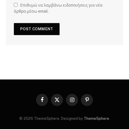
Επιθυμώ να λαμβάνω ειδοποιήσεις για νέα
άρθρα μέσω email.
Facebook
X
Instagram
Pinterest
(Twitter)
© 2026 ThemeSphere. Designed by
ThemeSphere
.