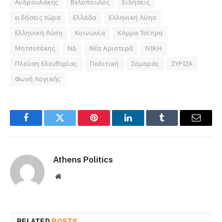
Ανδρουλάκης
Βελόπουλος
Ειδήσεις
ειδήσεις τώρα
Ελλάδα
Ελληνική Λύησ
Ελληνική Λύση
Κοινωνία
Κόμμα Τσίπρα
Μητσοτάκης
ΝΔ
Νέα Αριστερά
ΝΙΚΗ
Πλεύση Ελευθερίας
Πολιτική
Σαμαράς
ΣΥΡΙΖΑ
Φωνή Λογικής
Facebook
Twitter
Pinterest
LinkedIn
Tumblr
Email
Athens Politics
Website
RELATED
POSTS