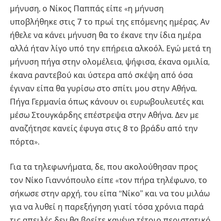
μήνυση, ο Νίκος Παππάς είπε «η μήνυση
υποβλήθηκε στις 7 το πρωί της επόμενης ημέρας. Αν
ήθελε να κάνει μήνυση θα το έκανε την ίδια ημέρα
αλλά ήταν λίγο υπό την επήρεια αλκοόλ. Εγώ μετά τη
μήνυση πήγα στην ολομέλεια, ψήφισα, έκανα ομιλία,
έκανα ραντεβού και ύστερα από σκέψη από όσα
έγιναν είπα θα γυρίσω στο σπίτι μου στην Αθήνα.
Πήγα Γερμανία όπως κάνουν οι ευρωβουλευτές και
μέσω Στουγκάρδης επέστρεψα στην Αθήνα. Δεν με
αναζήτησε κανείς έφυγα στις 8 το βράδυ από την
πόρτα».
Για τα τηλεφωνήματα, δε, που ακολούθησαν προς
τον Νίκο Γιαννόπουλο είπε «τον πήρα τηλέφωνο, το
σήκωσε στην αρχή, του είπα “Νίκο” και να του μιλάω
για να λυθεί η παρεξήγηση γιατί τόσα χρόνια παρά
τις απειλές δεν θα βρείτε κανένα τέτοιο περιστατικό