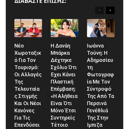
ΔΙΑΒΑΣΤΕ ΕΠΙΣΗΣ:
ΠΟΛΙΤΙΚΉ
Previous
Next
ΕΛΛΆΔΑ
ΚΟΙΝΩΝΊΑ
GALA
GALA
Νέο
Η Δανάη
Ιωάννα
Χωροταξικ
Μπάρκα
Τούνη: Η
Ό Για Τον
Δέχτηκε
Αδημοσίευ
Τουρισμό:
Σχόλιο Ότι
Τη
Οι Αλλαγές
Έχει Κάνει
Φωτογραφ
Της
Πλαστική
Ία Με Τον
Τελευταία
Επέμβαση:
Σύντροφό
Σ Στιγμής
«Η Αλήθεια
Της Από Τα
Και Οι Νέοι
Είναι Ότι
Περσινά
Κανόνες
Μόνο Έτσι
Γενέθλιά
Για Τις
Συντηρείς
Της Στην
Επενδύσει
Τέτοιο
Ίμπιζα