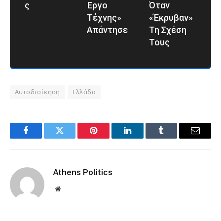
Σ
Έργο
Όταν
Τέχνης»
«έκρυβαν»
Απάντησε
Τη Σχέση
Τους
Αυτοδιοίκηση
Ελλάδα
Facebook
Twitter
Pinterest
LinkedIn
Tumblr
Email
Athens Politics
Website