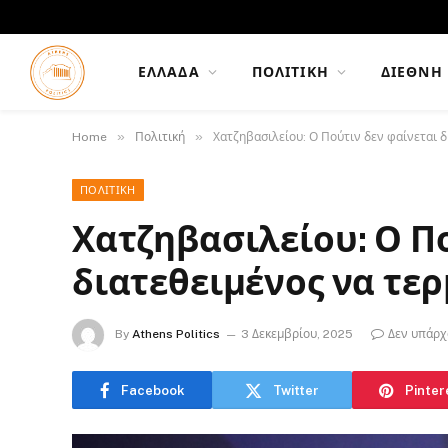
ΕΛΛΆΔΑ
ΠΟΛΙΤΙΚΉ
ΔΙΕΘΝΉ
»
»
Home
Πολιτική
Χατζηβασιλείου: Ο Πούτιν δεν φαίνεται δ
ΠΟΛΙΤΙΚΉ
Χατζηβασιλείου: Ο Π
διατεθειμένος να τερ
By
Athens Politics
3 Δεκεμβρίου, 2025
Δεν υπάρχ
Facebook
Twitter
Pinter