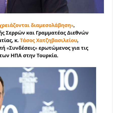
 χρειάζονται διαμεσολάβηση»
,
ής Σερρών και Γραμματέας Διεθνών
τίας, κ.
Τάσος Χατζηβασιλείου
,
πή «Συνδέσεις» ερωτώμενος για τις
των ΗΠΑ στην Τουρκία.