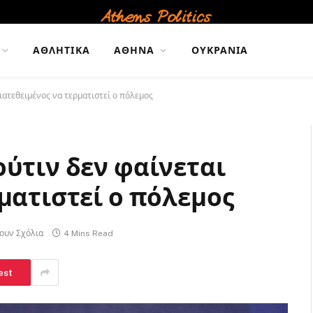
ΑΘΛΗΤΙΚΆ
ΑΘΉΝΑ
ΟΥΚΡΑΝΊΑ
ιατεθειμένος να τερματιστεί ο πόλεμος
ούτιν δεν φαίνεται
ματιστεί ο πόλεμος
ουν Σχόλια
4 Mins Read
est