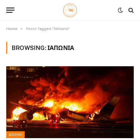
»
Home
Posts Tagged "Ιαπωνια"
BROWSING:
ΙΑΠΩΝΙΑ
ΔΙΕΘΝΉ