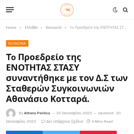
»
»
»
Home
Ελλάδα
Κοινωνία
To Προεδρείο της ΕΝΟΤΗΤΑΣ ΣΤΑΣΥ συναντήθηκε με τον Δ.Σ των Σταθερών Συγκοινωνιών Αθανάσιο Κοτταρά.
ΚΟΙΝΩΝΊΑ
To Προεδρείο της
ΕΝΟΤΗΤΑΣ ΣΤΑΣΥ
συναντήθηκε με τον Δ.Σ των
Σταθερών Συγκοινωνιών
Αθανάσιο Κοτταρά.
By
Athens Politics
20 Ιανουαρίου, 2023
Updated:
20
Ιανουαρίου, 2023
Δεν υπάρχουν Σχόλια
4 Mins Read