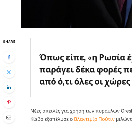
SHARE
Όπως είπε, «η Ρωσία έ
παράγει δέκα φορές 
από ό,τι όλες οι χώρε
Νέες απειλές για χρήση των πυραύλων Ores
Κίεβο εξαπέλυσε ο
Βλαντιμίρ Πούτιν
μιλώντ