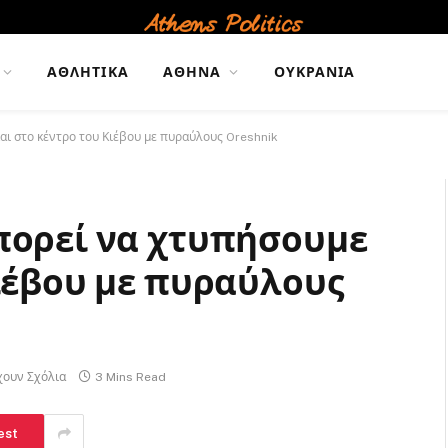
ΑΘΛΗΤΙΚΆ
ΑΘΉΝΑ
ΟΥΚΡΑΝΊΑ
αι στο κέντρο του Κιέβου με πυραύλους Oreshnik
πορεί να χτυπήσουμε
Κιέβου με πυραύλους
χουν Σχόλια
3 Mins Read
est