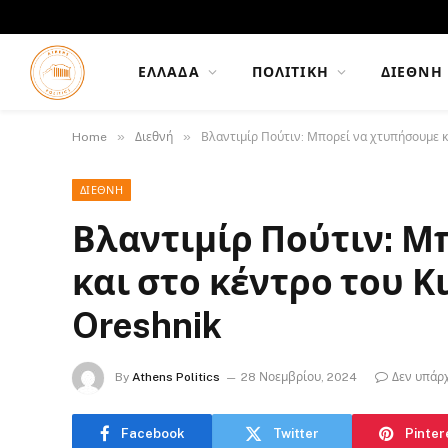
ΕΛΛΆΔΑ
ΠΟΛΙΤΙΚΉ
ΔΙΕΘΝΉ
»
»
Home
Διεθνή
Βλαντιμίρ Πούτιν: Μπορεί να χτυπήσουμε κ
ΔΙΕΘΝΉ
Βλαντιμίρ Πούτιν: Μ
και στο κέντρο του 
Oreshnik
By
Athens Politics
28 Νοεμβρίου, 2024
Δεν υπάρ
Facebook
Twitter
Pinter