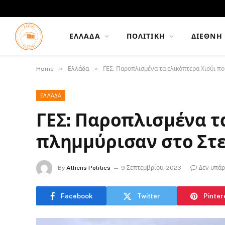
ΕΛΛΆΔΑ
ΠΟΛΙΤΙΚΉ
ΔΙΕΘΝΉ
»
»
Home
Ελλάδα
ΓΕΣ: Παροπλισμένα τα ελικόπτερα Χιούι π
ΕΛΛΆΔΑ
ΓΕΣ: Παροπλισμένα τ
πλημμύρισαν στο Στ
By
Athens Politics
9 Σεπτεμβρίου, 2023
Δεν υπάρ
Facebook
Twitter
Pinter