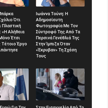
Μπάρκα
Ιωάννα Τούνη: Η
Σχόλιο Ότι
Αδημοσίευτη
ι Πλαστική
Φωτογραφία Με Τον
 «Η Αλήθεια
Σύντροφό Της Από Τα
 Μόνο Έτσι
Περσινά Γενέθλιά Της
ς Τέτοιο Έργο
Στην Ίμπιζα Όταν
Απάντησε
«έκρυβαν» Τη Σχέση
Τους
Α
ΚΟΙΝΩΝΊΑ
 Ευρώ Για Την
Στην Εισαγγελία Από Τη