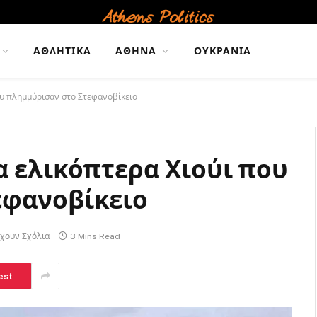
ΑΘΛΗΤΙΚΆ
ΑΘΉΝΑ
ΟΥΚΡΑΝΊΑ
ου πλημμύρισαν στο Στεφανοβίκειο
α ελικόπτερα Χιούι που
εφανοβίκειο
χουν Σχόλια
3 Mins Read
est