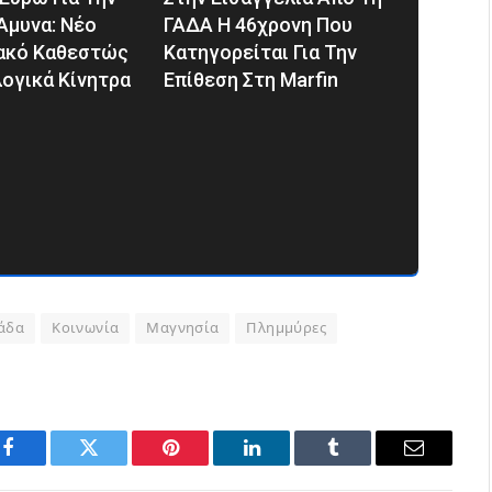
Άμυνα: Νέο
ΓΑΔΑ Η 46χρονη Που
ακό Καθεστώς
Κατηγορείται Για Την
ογικά Κίνητρα
Επίθεση Στη Marfin
άδα
Κοινωνία
Μαγνησία
Πλημμύρες
Facebook
Twitter
Pinterest
LinkedIn
Tumblr
Email