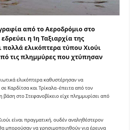
γραφία από το Αεροδρόμιο στο
εδρεύει η 1η Ταξιαρχία της
ι πολλά ελικόπτερα τύπου Χιούι
 από τις πλημμύρες που χτύπησαν
τιωτικά ελικόπτερα καθυστέρησαν να
σε Καρδίτσα και Τρίκαλα -έπειτα από τον
η βάση στο Στεφανοβίκειο είχε πλημμυρίσει από
Χιούι είναι πραγματική, ουδέν αναληθέστερον
ι θα μπορούσαν να χρησιμοποιηθούν για έρευνα