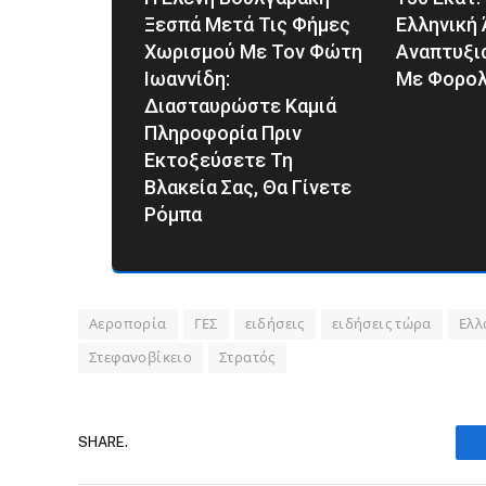
Ξεσπά Μετά Τις Φήμες
Ελληνική 
Χωρισμού Με Τον Φώτη
Αναπτυξι
Ιωαννίδη:
Με Φορολ
Διασταυρώστε Καμιά
Πληροφορία Πριν
Εκτοξεύσετε Τη
Βλακεία Σας, Θα Γίνετε
Ρόμπα
Αεροπορία
ΓΕΣ
ειδήσεις
ειδήσεις τώρα
Ελλ
Στεφανοβίκειο
Στρατός
SHARE.