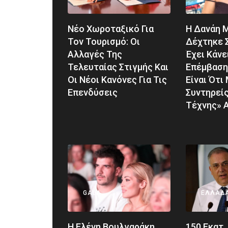
Νέο Χωροταξικό Για
Η Δανάη 
Τον Τουρισμό: Οι
Δέχτηκε 
Αλλαγές Της
Έχει Κάνε
Τελευταίας Στιγμής Και
Επέμβαση:
Οι Νέοι Κανόνες Για Τις
Είναι Ότι
Επενδύσεις
Συντηρεί
Τέχνης» 
GALA
ΕΛΛΆΔ
Η Ελένη Βουλγαράκη
150 Εκατ.