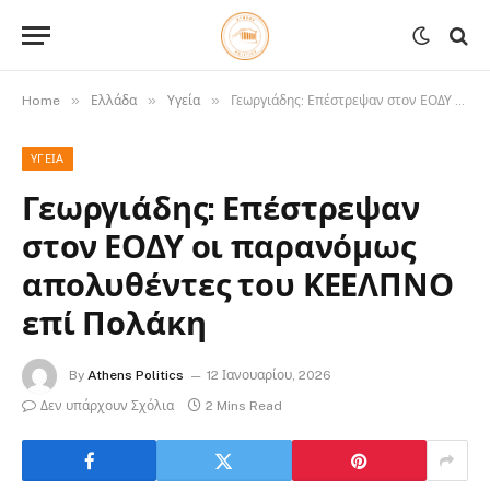
»
»
»
Home
Ελλάδα
Υγεία
Γεωργιάδης: Επέστρεψαν στον ΕΟΔΥ οι παρανόμως απολυθέντες του ΚΕΕΛΠΝΟ επί Πολάκη
ΥΓΕΊΑ
Γεωργιάδης: Επέστρεψαν
στον ΕΟΔΥ οι παρανόμως
απολυθέντες του ΚΕΕΛΠΝΟ
επί Πολάκη
By
Athens Politics
12 Ιανουαρίου, 2026
Δεν υπάρχουν Σχόλια
2 Mins Read