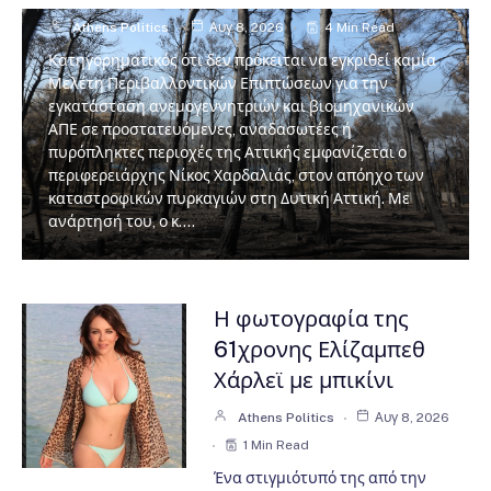
Athens Politics
Αυγ 8, 2026
4 Min Read
Κατηγορηματικός ότι δεν πρόκειται να εγκριθεί καμία
Μελέτη Περιβαλλοντικών Επιπτώσεων για την
εγκατάσταση ανεμογεννητριών και βιομηχανικών
ΑΠΕ σε προστατευόμενες, αναδασωτέες ή
πυρόπληκτες περιοχές της Αττικής εμφανίζεται ο
περιφερειάρχης Νίκος Χαρδαλιάς, στον απόηχο των
καταστροφικών πυρκαγιών στη Δυτική Αττική. Με
ανάρτησή του, ο κ.…
Η φωτογραφία της
61χρονης Ελίζαμπεθ
Χάρλεϊ με μπικίνι
Athens Politics
Αυγ 8, 2026
1 Min Read
Ένα στιγμιότυπό της από την