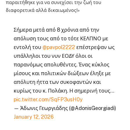
παραιτήθηκε για να συνεχίσει την ζωή του
διαφορετικά αλλά δικαιωμένος!»
Σήμερα μετά από 8 χρόνια από την
απόλυση τους από το τότε ΚΕΛΠΝΟ με
εντολή του
@pavpol2222
επέστρεψαν ως
υπάλληλοι του νυν ΕΟΔΥ όλοι οι
παρανόμως απολυθέντες. Ένας κύκλος
μίσους και πολιτικών διώξεων έληξε με
απόλυτη ήττα των συκοφαντών και
Πολιτική
κυρίως του κ. Πολάκη. Η σημερινή τους…
Χαρδαλιάς: Καμία
pic.twitter.com/SqFP3usH0y
ανεμογεννήτρια σε
— Άδωνις Γεωργιάδης (@AdonisGeorgiadi)
καμένες και αναδασωτέες
January 12, 2026
περιοχές της Αττικής