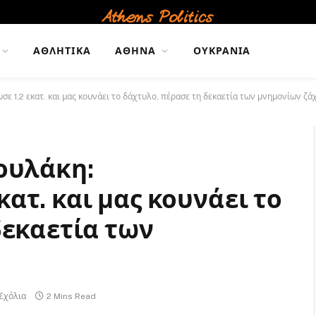
ΑΘΛΗΤΙΚΆ
ΑΘΉΝΑ
ΟΥΚΡΑΝΊΑ
ε 1,2 εκατ. και μας κουνάει το δάχτυλο, πέρασε τη δεκαετία των μνημονίων ζά
ουλάκη:
ατ. και μας κουνάει το
δεκαετία των
Σχόλια
2 Mins Read