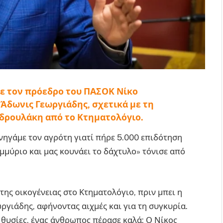
ε τον πρόεδρο του ΠΑΣΟΚ Νίκο
Άδωνις Γεωργιάδης, σχετικά με τη
νδρουλάκη από το Κτηματολόγιο.
νηγάμε τον αγρότη γιατί πήρε 5.000 επιδότηση
μύριο και μας κουνάει το δάχτυλο» τόνισε από
 της οικογένειας στο Κτηματολόγιο, πριν μπει η
ργιάδης, αφήνοντας αιχμές και για τη συγκυρία.
 θυσίες, ένας άνθρωπος πέρασε καλά: Ο Νίκος