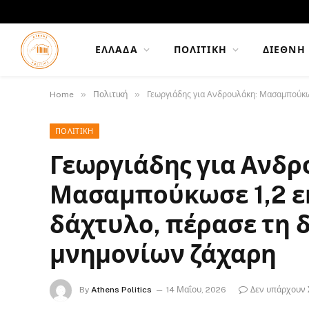
ΕΛΛΆΔΑ
ΠΟΛΙΤΙΚΉ
ΔΙΕΘΝΉ
»
»
Home
Πολιτική
Γεωργιάδης για Ανδρουλάκη: Μασαμπούκωσ
ΠΟΛΙΤΙΚΉ
Γεωργιάδης για Ανδρ
Μασαμπούκωσε 1,2 εκ
δάχτυλο, πέρασε τη 
μνημονίων ζάχαρη
By
Athens Politics
14 Μαΐου, 2026
Δεν υπάρχουν 