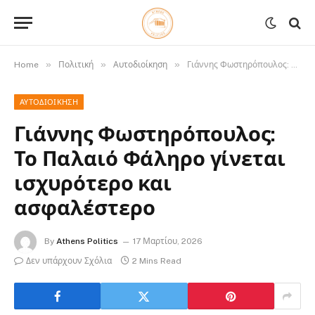
»
»
»
Home
Πολιτική
Αυτοδιοίκηση
Γιάννης Φωστηρόπουλος: Το Παλαιό Φάληρο γίνεται ισχυρότερο και ασφαλέστερο
ΑΥΤΟΔΙΟΊΚΗΣΗ
Γιάννης Φωστηρόπουλος:
Το Παλαιό Φάληρο γίνεται
ισχυρότερο και
ασφαλέστερο
By
Athens Politics
17 Μαρτίου, 2026
Δεν υπάρχουν Σχόλια
2 Mins Read