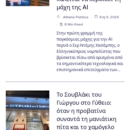
μάχη της AI
Athens Politics
Αυγ 6, 2026
8 Min Read
Στην πρώτη γραμμή της
παγκόσμιας μάχης για την AI
περνά ο Σερ Ντέμης Χασάμπης, ο
Ελληνοκύπριος νομπελίστας που
βρίσκεται πίσω από ορισμένα από
τα σημαντικότερα τεχνολογικά και
επιστημονικά επιτεύγματα των…
Το Σουβλάκι του
Γιώργου στο Γύθειο:
όταν η προβατίνα
συναντά τη μανιάτικη
πίτα και το χαμόγελο