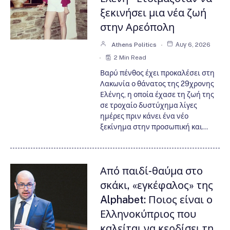
ξεκινήσει μια νέα ζωή
στην Αρεόπολη
Athens Politics
Αυγ 6, 2026
2 Min Read
Βαρύ πένθος έχει προκαλέσει στη
Λακωνία ο θάνατος της 29χρονης
Ελένης, η οποία έχασε τη ζωή της
σε τροχαίο δυστύχημα λίγες
ημέρες πριν κάνει ένα νέο
ξεκίνημα στην προσωπική και…
Από παιδί-θαύμα στο
σκάκι, «εγκέφαλος» της
Alphabet: Ποιος είναι ο
Ελληνοκύπριος που
καλείται να κερδίσει τη