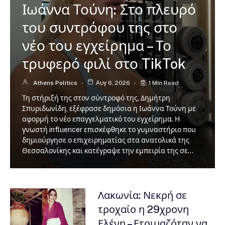
Ιωάννα Τούνη: Στο πλευρό
του συντρόφου της στο
νέο του εγχείρημα – Το
τρυφερό φιλί στο TikTok
Athens Politics
Αυγ 6, 2026
1 Min Read
Τη στήριξή της στον σύντροφό της, Δημήτρη
Σπυριδωνίδη, εξέφρασε δημόσια η Ιωάννα Τούνη με
αφορμή το νέο επαγγελματικό του εγχείρημα. Η
γνωστή influencer επισκέφθηκε το γυμναστήριο που
δημιούργησε ο επιχειρηματίας στα ανατολικά της
Θεσσαλονίκης και κατέγραψε την εμπειρία της σε…
Λακωνία: Νεκρή σε
τροχαίο η 29χρονη
Ελένη – Ετοιμαζόταν να