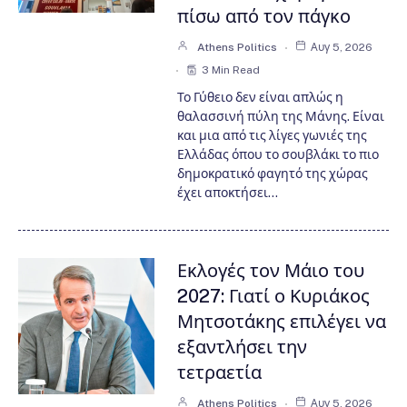
πίσω από τον πάγκο
Athens Politics
Αυγ 5, 2026
3 Min Read
Το Γύθειο δεν είναι απλώς η
θαλασσινή πύλη της Μάνης. Είναι
και μια από τις λίγες γωνιές της
Ελλάδας όπου το σουβλάκι το πιο
δημοκρατικό φαγητό της χώρας
έχει αποκτήσει…
Εκλογές τον Μάιο του
2027: Γιατί ο Κυριάκος
Μητσοτάκης επιλέγει να
εξαντλήσει την
τετραετία
Athens Politics
Αυγ 5, 2026