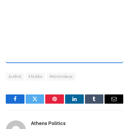
Στην Πόλη
Στον Αέρα
Φωνή Στα
Του BBC
Μεγάλα
Και Ζήτησε
Φόρουμ
Περισσότε
Της
Ρη Έρευνα
Αυτοδιοίκ
Ησης
Διεθνή
Ελλάδα
Μητσοτάκης
Facebook
Twitter
Pinterest
LinkedIn
Tumblr
Email
Athens Politics