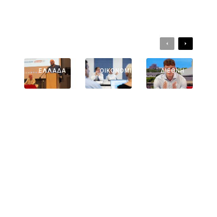
ΔΙΑΒΑΣΤΕ ΕΠΙΣΗΣ:
Previous
Next
ΕΛΛΆΔΑ
ΑΘΛΗΤΙΚΆ
ΕΛΛΆΔΑ
ΟΙΚΟΝΟΜΊΑ
ΔΙΕΘΝΉ
Γιάννης
Στην ΑΑΔΕ
Συγκλόνισ
Βέργος:
Ο Κυριάκος
Ε Ο Άρτσι
Δύο Χρόνια
Μητσοτάκ
Γκούντμπε
Στη Γενική
Ης –
Ρν: Ο
Γραμματεία
Ενημερώθη
Κολυμβητή
Του Δήμου
Κε Για Τη
Σ Με
Πρέβεζας:
Νέα
Καρκίνο
Ο
Ψηφιακή
Στον
Άνθρωπος
Πλατφόρμ
Εγκέφαλο
Που Έδωσε
Α MyAGRO
Λύγισε