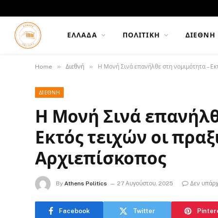
ΕΛΛΆΔΑ
ΠΟΛΙΤΙΚΉ
ΔΙΕΘΝΉ
»
»
Home
Διεθνή
Η Μονή Σινά επανήλθε στη νομιμότητα – Εκ
ΔΙΕΘΝΉ
Η Μονή Σινά επανήλθ
Εκτός τειχών οι πρα
Αρχιεπίσκοπος
By
Athens Politics
27 Αυγούστου, 2025
Δεν υπάρ
Facebook
Twitter
Pinter