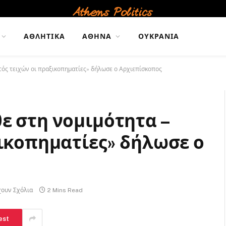
ΑΘΛΗΤΙΚΆ
ΑΘΉΝΑ
ΟΥΚΡΑΝΊΑ
τός τειχών οι πραξικοπηματίες» δήλωσε ο Αρχιεπίσκοπος
ε στη νομιμότητα –
ξικοπηματίες» δήλωσε ο
χουν Σχόλια
2 Mins Read
est