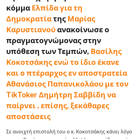
κόμμα
Ελπίδα για τη
Δημοκρατία
της
Μαρίας
Καρυστιανού
ανακοίνωσε ο
πραγματογνώμονας στην
υπόθεση των Τεμπών,
Βασίλης
Κοκοτσάκης
ενώ το ίδιο έκανε
και ο πτέραρχος εν αποστρατεία
Αθανάσιος Παπανικολάου με τον
TikToker Δημήτρη Σαββίδη να
παίρνει , επίσης, ξεκάθαρες
αποστάσεις
Σε ανοιχτή επιστολή του ο κ. Κοκοτσάκης κάνει λόγο