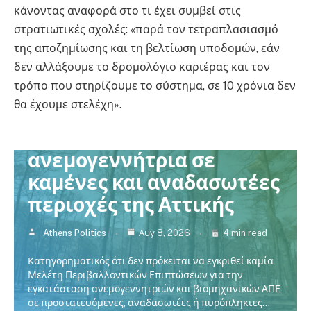
κάνοντας αναφορά στο τι έχει συμβεί στις
στρατιωτικές σχολές: «παρά τον τετραπλασιασμό
της αποζημίωσης και τη βελτίωση υποδομών, εάν
δεν αλλάξουμε το δρομολόγιο καριέρας και τον
τρόπο που στηρίζουμε το σύστημα, σε 10 χρόνια δεν
θα έχουμε στελέχη».
Πολιτική
137 137 137 137 137 137 137 137
Χαρδαλιάς: Καμία
ανεμογεννήτρια σε
καμένες και αναδασωτέες
περιοχές της Αττικής
Athens Politics
Αυγ 8, 2026
4 min read
Κατηγορηματικός ότι δεν πρόκειται να εγκριθεί καμία
Μελέτη Περιβαλλοντικών Επιπτώσεων για την
εγκατάσταση ανεμογεννητριών και βιομηχανικών ΑΠΕ
σε προστατευόμενες, αναδασωτέες ή πυρόπληκτες…