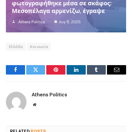
φωτογραφήθηκε μέσα σε σκάφος:
Μεσοπέλαγα αρμενίζω, έγραψε
Athens Politics
Αυγ 8, 2026
Ελλάδα
Κοινωνία
Facebook
Twitter
Pinterest
LinkedIn
Tumblr
Email
Athens Politics
Website
RELATED
POSTS