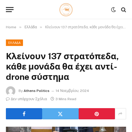
»
»
Home
Ελλάδα
Κλείνουν 137 στρατόπεδα, κάθε μονάδα θα έχει αντί-drone σύστημα
ΕΛΛΆΔΑ
Κλείνουν 137 στρατόπεδα,
κάθε μονάδα θα έχει αντί-
drone σύστημα
By
Athens Politics
14 Νοεμβρίου, 2024
Δεν υπάρχουν Σχόλια
3 Mins Read