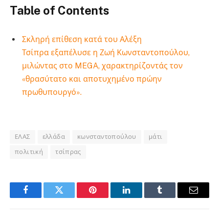
Table of Contents
Σκληρή επίθεση κατά του Αλέξη
Τσίπρα εξαπέλυσε η Ζωή Κωνσταντοπούλου,
μιλώντας στο MEGA, χαρακτηρίζοντάς τον
«θρασύτατο και αποτυχημένο πρώην
πρωθυπουργό».
ΕΛΑΣ
ελλάδα
κωνσταντοπούλου
μάτι
πολιτική
τσίπρας
Facebook
Twitter
Pinterest
LinkedIn
Tumblr
Email