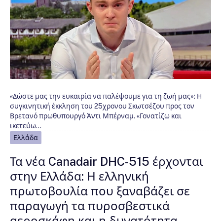
«Δώστε μας την ευκαιρία να παλέψουμε για τη ζωή μας»: Η
συγκινητική έκκληση του 25χρονου Σκωτσέζου προς τον
Βρετανό πρωθυπουργό Άντι Μπέρναμ. «Γονατίζω και
ικετεύω…
Ελλάδα
Τα νέα Canadair DHC-515 έρχονται
στην Ελλάδα: Η ελληνική
πρωτοβουλία που ξαναβάζει σε
παραγωγή τα πυροσβεστικά
αεροσκάφη και η δυνατότητα