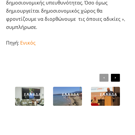
δημοσιονομικής υπευθυνότητας. Όσο όμως
δημιουργείται δημοσιονομικός χώρος θα
φροντίζουμε να διορθώνουμε τις όποιες αδικίες »,
συμπλήρωσε.
Πηγή:
Ενικός
ΔΙΑΒΑΣΤΕ ΕΠΙΣΗΣ:
Previous
Next
ΕΛΛΆΔΑ
ΕΛΛΆΔΑ
ΕΛΛΆΔΑ
Αριστοτέλ
Τραγωδία
Γιάννης
Ης
Στα Μάλια:
Βέργος:
Δαμίγος:
Βούτηξε
Δύο Χρόνια