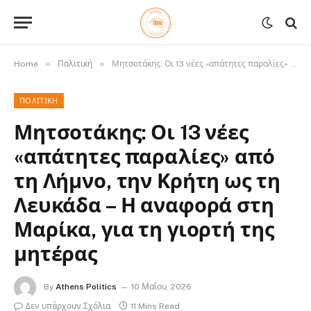
»
»
Home
Πολιτική
Μητσοτάκης: Οι 13 νέες «απάτητες παραλίες» από τη Λήμνο, την Κρήτη ως τη Λευκάδα – Η αναφορά στη Μαρίκα, για τη γιορτή της μητέρας
ΠΟΛΙΤΙΚΉ
Μητσοτάκης: Οι 13 νέες
«απάτητες παραλίες» από
τη Λήμνο, την Κρήτη ως τη
Λευκάδα – Η αναφορά στη
Μαρίκα, για τη γιορτή της
μητέρας
By
Athens Politics
10 Μαΐου, 2026
Δεν υπάρχουν Σχόλια
11 Mins Read