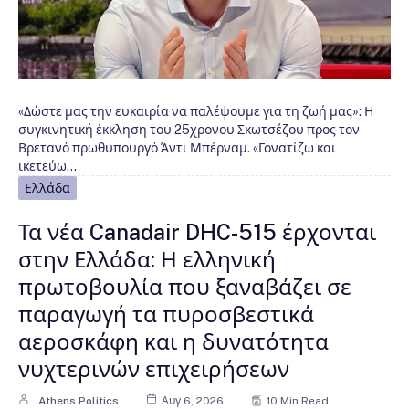
«Δώστε μας την ευκαιρία να παλέψουμε για τη ζωή μας»: Η
συγκινητική έκκληση του 25χρονου Σκωτσέζου προς τον
Βρετανό πρωθυπουργό Άντι Μπέρναμ. «Γονατίζω και
ικετεύω…
Ελλάδα
Τα νέα Canadair DHC-515 έρχονται
στην Ελλάδα: Η ελληνική
πρωτοβουλία που ξαναβάζει σε
παραγωγή τα πυροσβεστικά
αεροσκάφη και η δυνατότητα
νυχτερινών επιχειρήσεων
Athens Politics
Αυγ 6, 2026
10 Min Read