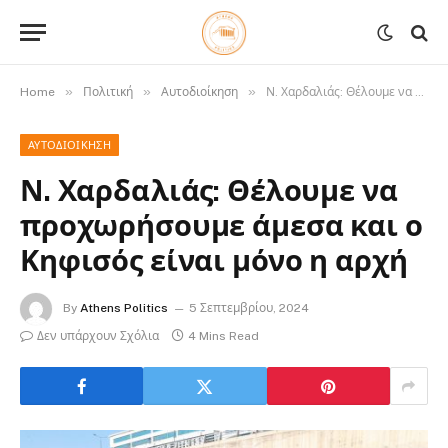
»
»
»
Home
Πολιτική
Αυτοδιοίκηση
Ν. Χαρδαλιάς: Θέλουμε να προχωρήσουμε άμεσα και ο Κηφισός είναι μόνο η αρχή
ΑΥΤΟΔΙΟΊΚΗΣΗ
Ν. Χαρδαλιάς: Θέλουμε να
προχωρήσουμε άμεσα και ο
Κηφισός είναι μόνο η αρχή
By
Athens Politics
5 Σεπτεμβρίου, 2024
Δεν υπάρχουν Σχόλια
4 Mins Read