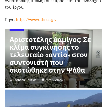
Αναστασάκης, καθώς και εκπρόσωποι του αναδόχου
του έργου.
Πηγή:
https://www.ethnos.gr/
Ελλάδα
Αριστοτέλης Δαμίγος: Σε
κλίμα συγκίνησης το
τελευταίο «αντίο» στον
συντονιστή που
σκοτώθηκε στην Ψάθα
Athens Politics
Αυγ 6, 2026