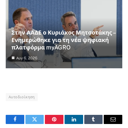
Στην ΑΑΔΕ ο Κυριάκος Μητσοτάκης –
Ενημερώθηκε για τη νέα ψηφιακή
πλατφόρμα myAGRO
Αυγ 6, 2026
Χαρδαλιάς Χαρδαλιάς Χαρδαλιάς Χαρδαλιάς
Αυτοδιοίκηση
Facebook
Twitter
Pinterest
LinkedIn
Tumblr
Email