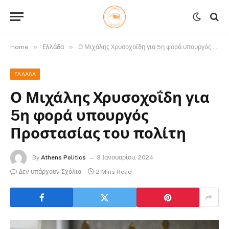
»
»
Home
Ελλάδα
Ο Μιχάλης Χρυσοχοΐδη για 5η φορά υπουργός Προστασίας του πολίτη
ΕΛΛΆΔΑ
Ο Μιχάλης Χρυσοχοΐδη για
5η φορά υπουργός
Προστασίας του πολίτη
By
Athens Politics
3 Ιανουαρίου, 2024
Δεν υπάρχουν Σχόλια
2 Mins Read