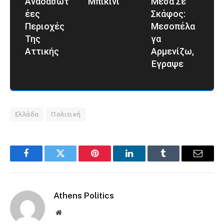
Αναδασωτ
Μπικίνι
Μέσα Σε
Έες
Σκάφος:
Περιοχές
Μεσοπέλα
Της
Γα
Αττικής
Αρμενίζω,
Έγραψε
Ελλάδα
Πολιτική
Facebook
Twitter
Pinterest
LinkedIn
Tumblr
Email
Athens Politics
Website