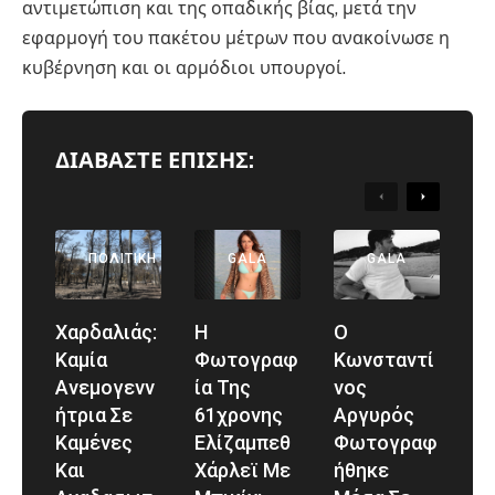
αντιμετώπιση και της οπαδικής βίας, μετά την
εφαρμογή του πακέτου μέτρων που ανακοίνωσε η
κυβέρνηση και οι αρμόδιοι υπουργοί.
ΔΙΑΒΑΣΤΕ ΕΠΙΣΗΣ:
Previous
Next
ΠΟΛΙΤΙΚΉ
GALA
GALA
Χαρδαλιάς:
Η
Ο
Καμία
Φωτογραφ
Κωνσταντί
Ανεμογενν
Ία Της
Νος
Ήτρια Σε
61χρονης
Αργυρός
Καμένες
Ελίζαμπεθ
Φωτογραφ
Και
Χάρλεϊ Με
Ήθηκε