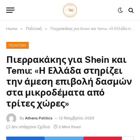
»
»
Home
Πολιτική
Πιερρακάκης για Shein και Temu: «Η Ελλάδα στηρίζει την άμεση επιβολή δασμών στα μικροδέματα από τρίτες χώρες»
ΠΟΛΙΤΙΚΉ
Πιερρακάκης για Shein και
Temu: «Η Ελλάδα στηρίζει
την άμεση επιβολή δασμών
στα μικροδέματα από
τρίτες χώρες»
By
Athens Politics
13 Νοεμβρίου, 2025
Δεν υπάρχουν Σχόλια
2 Mins Read