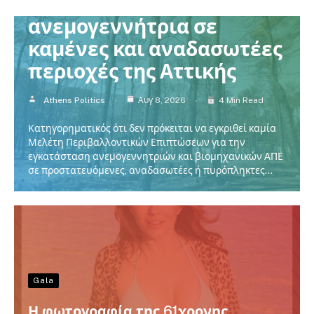
Χαρδαλιάς: Καμία
ανεμογεννήτρια σε
καμένες και αναδασωτέες
περιοχές της Αττικής
Athens Politics
Αυγ 8, 2026
4 Min Read
Κατηγορηματικός ότι δεν πρόκειται να εγκριθεί καμία
Μελέτη Περιβαλλοντικών Επιπτώσεων για την
εγκατάσταση ανεμογεννητριών και βιομηχανικών ΑΠΕ
σε προστατευόμενες, αναδασωτέες ή πυρόπληκτες…
Gala
Η φωτογραφία της 61χρονης