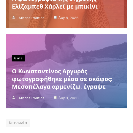
Ελίζαμπεθ Χάρλεϊ με μπικίνι
Athens Politics
Αυγ 8, 2026
Gala
Ο Κωνσταντίνος Αργυρός
φωτογραφήθηκε μέσα σε σκάφος:
Μεσοπέλαγα αρμενίζω, έγραψε
Athens Politics
Αυγ 8, 2026
Κοινωνία