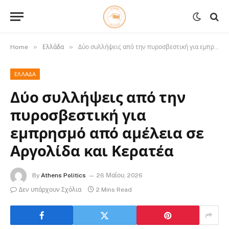
»
»
Home
Ελλάδα
Δύο συλλήψεις από την πυροσβεστική για εμπρησμό από αμέλεια σε Αργολίδα και Κερατέα
ΕΛΛΆΔΑ
Δύο συλλήψεις από την
πυροσβεστική για
εμπρησμό από αμέλεια σε
Αργολίδα και Κερατέα
By
Athens Politics
26 Μαΐου, 2026
Δεν υπάρχουν Σχόλια
2 Mins Read