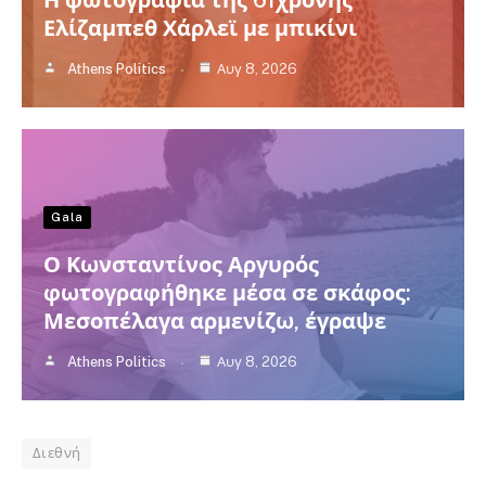
Η φωτογραφία της 61χρονης
Ελίζαμπεθ Χάρλεϊ με μπικίνι
Athens Politics
Αυγ 8, 2026
Gala
Ο Κωνσταντίνος Αργυρός
φωτογραφήθηκε μέσα σε σκάφος:
Μεσοπέλαγα αρμενίζω, έγραψε
Athens Politics
Αυγ 8, 2026
Διεθνή