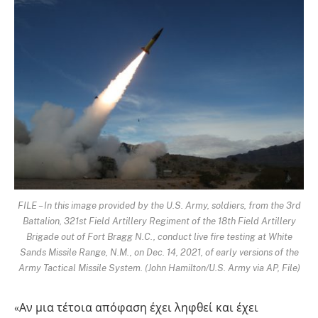
FILE – In this image provided by the U.S. Army, soldiers, from the 3rd
Battalion, 321st Field Artillery Regiment of the 18th Field Artillery
Brigade out of Fort Bragg N.C., conduct live fire testing at White
Sands Missile Range, N.M., on Dec. 14, 2021, of early versions of the
Army Tactical Missile System. (John Hamilton/U.S. Army via AP, File)
«Αν μια τέτοια απόφαση έχει ληφθεί και έχει