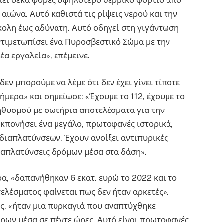
πει δέκα φορές υψηλότερο θερμικό φορτίο από
ιώνα. Αυτό καθιστά τις ρίψεις νερού και την
κολη έως αδύνατη. Αυτό οδηγεί στη γιγάντωση
ντιμετωπίσει ένα Πυροσβεστικό Σώμα με την
έα εργαλεία», επέμεινε.
ν μπορούμε να λέμε ότι δεν έχει γίνει τίποτε
ήμερα» και σημείωσε: «Έχουμε το 112, έχουμε το
θυσμού με σωτήρια αποτελέσματα για την
εκπονήσει ένα μεγάλο, πρωτοφανές ιστορικά,
ιαπλατύνσεων. Έχουν ανοίξει αντιπυρικές
ιαπλατύνσεις δρόμων μέσα στα δάση».
ρα, «δαπανήθηκαν 6 εκατ. ευρώ το 2022 και το
τελέσματος φαίνεται πως δεν ήταν αρκετές».
ες, «ήταν μια πυρκαγιά που αναπτύχθηκε
τρων μέσα σε πέντε ώρες. Αυτό είναι πρωτοφανές