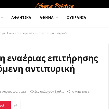
ΑΘΛΗΤΙΚΆ
ΑΘΉΝΑ
ΟΥΚΡΑΝΊΑ
ς με drones από την επόμενη αντιπυρική περίοδο
η εναέριας επιτήρησης
πόμενη αντιπυρική
8 Αυγούστου, 2023
Δεν υπάρχουν Σχόλια
10 Mins Read
est