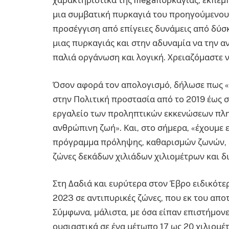
χαρακτηριστικά της megaπυρκαγιάς, εκπέμ
μια συμβατική πυρκαγιά του προηγούμενου α
προσέγγιση από επίγειες δυνάμεις από δύσ
μιας πυρκαγιάς και στην αδυναμία να την α
παλιά οργάνωση και λογική. Χρειαζόμαστε ν
Όσον αφορά τον απολογισμό, δήλωσε πως «δε
στην Πολιτική προστασία από το 2019 έως σ
εργαλείο των προληπτικών εκκενώσεων πλη
ανθρώπινη ζωή». Και, στο σήμερα, «έχουμε 
πρόγραμμα πρόληψης, καθαρισμών ζωνών, δ
ζώνες δεκάδων χιλιάδων χιλιομέτρων και δ
Στη Δαδιά και ευρύτερα στον Έβρο ειδικότε
2023 σε αντιπυρικές ζώνες, που εκ του απο
Σύμφωνα, μάλιστα, με όσα είπαν επιστήμον
ουσιαστικά σε ένα μέτωπο 17 ως 20 χιλιομέ