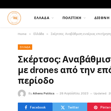
ΕΛΛΆΔΑ
ΠΟΛΙΤΙΚΉ
ΔΙΕΘΝΉ
»
»
Home
Ελλάδα
Σκέρτσος: Αναβάθμιση εναέριας επιτήρηση
ΕΛΛΆΔΑ
Σκέρτσος: Αναβάθμισ
με drones από την ε
περίοδο
By
Athens Politics
28 Αυγούστου, 2023
Updated:
2
Facebook
Twitter
Pinter