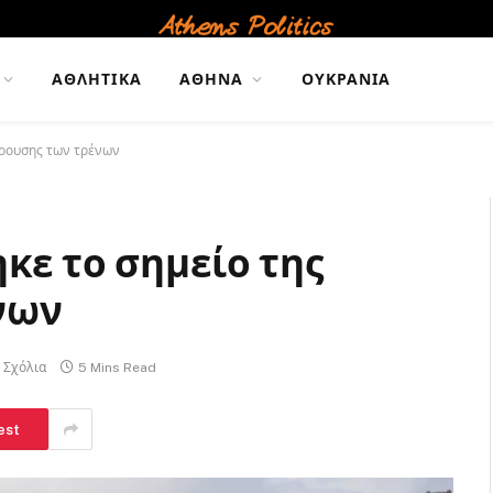
ΑΘΛΗΤΙΚΆ
ΑΘΉΝΑ
ΟΥΚΡΑΝΊΑ
γκρουσης των τρένων
κε το σημείο της
ένων
 Σχόλια
5 Mins Read
est