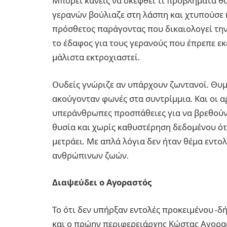
Μπορεί κανείς να σκεφθεί τι προβλήματα θ
γερανών βούλιαζε στη λάσπη και χτυπούσε κ
πρόσθετος παράγοντας που δικαιολογεί την 
το έδαφος για τους γερανούς που έπρεπε ε
μάλιστα εκτροχιαστεί.
Ουδείς γνώριζε αν υπάρχουν ζωντανοί. Θυ
ακούγονταν φωνές στα συντρίμμια. Και οι α
υπεράνθρωπες προσπάθειες για να βρεθούν
θυσία και χωρίς καθυστέρηση δεδομένου ότι
μετράει. Με απλά λόγια δεν ήταν θέμα εντ
ανθρώπινων ζωών.
Διαψεύδει ο Αγοραστός
Το ότι δεν υπήρξαν εντολές προκειμένου -δή
και ο πρώην περιφερειάρχης Κώστας Αγορασ