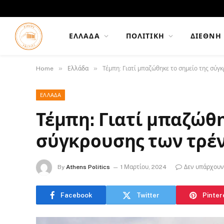
ΕΛΛΆΔΑ
ΠΟΛΙΤΙΚΉ
ΔΙΕΘΝΉ
»
»
Home
Ελλάδα
Τέμπη: Γιατί μπαζώθηκε το σημείο της σύ
ΕΛΛΆΔΑ
Τέμπη: Γιατί μπαζώθη
σύγκρουσης των τρ
By
Athens Politics
1 Μαρτίου, 2024
Δεν υπάρχουν
Facebook
Twitter
Pinter