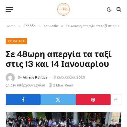
»
»
»
Home
Ελλάδα
Κοινωνία
Σε 48ωρη απεργία τα ταξί στις 13 και 14 Ιανουαρίου
ΚΟΙΝΩΝΊΑ
Σε 48ωρη απεργία τα ταξί
στις 13 και 14 Ιανουαρίου
By
Athens Politics
8 Ιανουαρίου, 2026
Δεν υπάρχουν Σχόλια
2 Mins Read