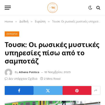
»
»
»
Home
Διεθνή
Ευρώπη
Τουσκ: Οι ρωσικές μυστικές υπηρεσίες πίσω από το σαμποτάζ
ΕΥΡΏΠΗ
Τουσκ: Οι ρωσικές μυστικές
υπηρεσίες πίσω από το
σαμποτάζ
By
Athens Politics
18 Νοεμβρίου, 2025
Δεν υπάρχουν Σχόλια
2 Mins Read