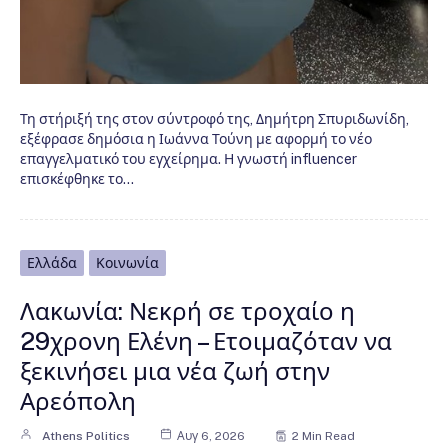
Τη στήριξή της στον σύντροφό της, Δημήτρη Σπυριδωνίδη,
εξέφρασε δημόσια η Ιωάννα Τούνη με αφορμή το νέο
επαγγελματικό του εγχείρημα. Η γνωστή influencer
επισκέφθηκε το…
Ελλάδα
Κοινωνία
Λακωνία: Νεκρή σε τροχαίο η
29χρονη Ελένη – Ετοιμαζόταν να
ξεκινήσει μια νέα ζωή στην
Αρεόπολη
Athens Politics
Αυγ 6, 2026
2 Min Read