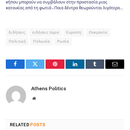
κήπου μπορούν να συμβάλουν στην προστασία μιας
κατοικίας από τη φωτιά – Ποια δέντρα θεωρούνται λιγότερο…
Ειδήσεις
ειδήσεις τώρα
Ευρώπη
Ουκρανία
Πολιτική
Πολωνία
Ρωσία
Facebook
Twitter
Pinterest
LinkedIn
Tumblr
Email
Athens Politics
Website
RELATED
POSTS