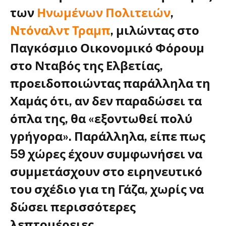
των
Ηνωμένων Πολιτειών
,
Ντόναλντ Τραμπ
, μιλώντας στο
Παγκόσμιο Οικονομικό Φόρουμ
στο Νταβός της Ελβετίας,
προειδοποιώντας παράλληλα τη
Χαμάς ότι, αν δεν παραδώσει τα
όπλα της, θα «εξοντωθεί πολύ
γρήγορα». Παράλληλα, είπε πως
59 χώρες έχουν συμφωνήσει να
συμμετάσχουν στο ειρηνευτικό
του σχέδιο για τη Γάζα, χωρίς να
δώσει περισσότερες
λεπτομέρειες.