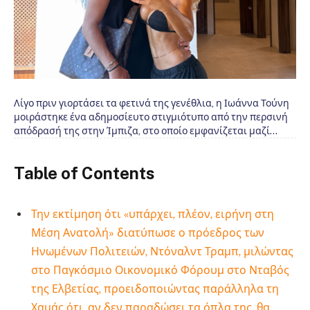
Λίγο πριν γιορτάσει τα φετινά της γενέθλια, η Ιωάννα Τούνη
μοιράστηκε ένα αδημοσίευτο στιγμιότυπο από την περσινή
απόδρασή της στην Ίμπιζα, στο οποίο εμφανίζεται μαζί…
Table of Contents
Την εκτίμηση ότι «υπάρχει, πλέον, ειρήνη στη
Μέση Ανατολή» διατύπωσε ο πρόεδρος των
Ηνωμένων Πολιτειών, Ντόναλντ Τραμπ, μιλώντας
στο Παγκόσμιο Οικονομικό Φόρουμ στο Νταβός
της Ελβετίας, προειδοποιώντας παράλληλα τη
Χαμάς ότι, αν δεν παραδώσει τα όπλα της, θα