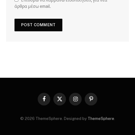
Επιθυμώ να λαμβάνω ειδοποιήσεις για νέα
άρθρα μέσω email.
Facebook
X
Instagram
Pinterest
(Twitter)
© 2026 ThemeSphere. Designed by
ThemeSphere
.