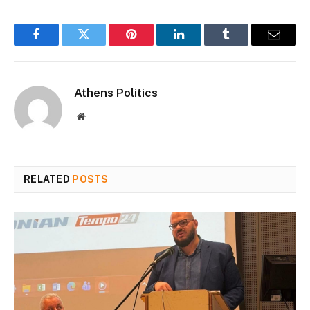
Facebook
Twitter
Pinterest
LinkedIn
Tumblr
Email
Athens Politics
Website
RELATED
POSTS