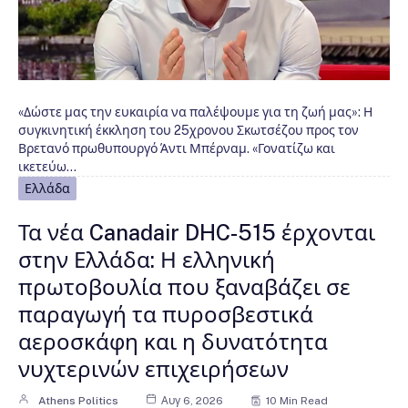
«Δώστε μας την ευκαιρία να παλέψουμε για τη ζωή μας»: Η
συγκινητική έκκληση του 25χρονου Σκωτσέζου προς τον
Βρετανό πρωθυπουργό Άντι Μπέρναμ. «Γονατίζω και
ικετεύω…
Ελλάδα
Τα νέα Canadair DHC-515 έρχονται
στην Ελλάδα: Η ελληνική
πρωτοβουλία που ξαναβάζει σε
παραγωγή τα πυροσβεστικά
αεροσκάφη και η δυνατότητα
νυχτερινών επιχειρήσεων
Athens Politics
Αυγ 6, 2026
10 Min Read