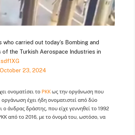
s who carried out today’s Bombing and
 of the Turkish Aerospace Industries in
Xsdf1XG
October 23, 2024
χει ονοματίσει το
ΡΚΚ
ως την οργάνωση που
ή οργάνωση έχει ήδη ονοματιστεί από δύο
ι ο άνδρας δράστης, που είχε γεννηθεί το 1992
ΚΚ από το 2016, με το όνομά του, ωστόσο, να