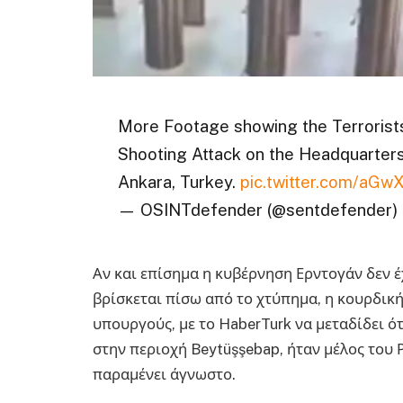
More Footage showing the Terrorist
Shooting Attack on the Headquarters
Ankara, Turkey.
pic.twitter.com/aGw
— OSINTdefender (@sentdefender)
Αν και επίσημα η κυβέρνηση Ερντογάν δεν έ
βρίσκεται πίσω από το χτύπημα, η κουρδικ
υπουργούς, με το HaberTurk να μεταδίδει ότ
στην περιοχή Beytüşşebap, ήταν μέλος του Ρ
παραμένει άγνωστο.