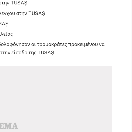
 στην TUSAŞ
ελέγχου στην TUSAŞ
USAŞ
αλείας
ο δολοφόνησαν οι τρομοκράτες προκειμένου να
 στην είσοδο της TUSAŞ