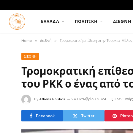
ΕΛΛΆΔΑ
ΠΟΛΙΤΙΚΉ
ΔΙΕΘΝΉ
»
»
Home
Διεθνή
Τρομοκρατική επίθεση στην Τουρκία: Μέλος
ΔΙΕΘΝΉ
Τρομοκρατική επίθεσ
του ΡΚΚ ο ένας από τ
By
Athens Politics
24 Οκτωβρίου, 2024
Δεν υπάρ
Facebook
Twitter
Pinter