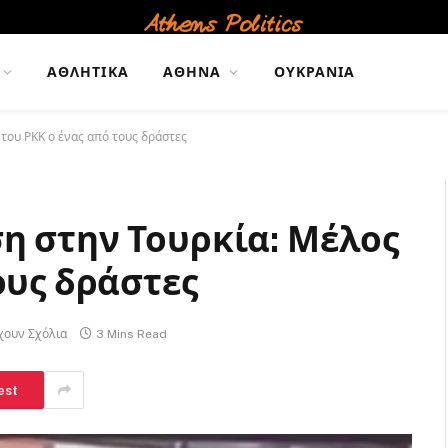
ΑΘΛΗΤΙΚΆ
ΑΘΉΝΑ
ΟΥΚΡΑΝΊΑ
 του ΡΚΚ ο ένας από τους δράστες
η στην Τουρκία: Μέλος
ους δράστες
χουν Σχόλια
3 Mins Read
est