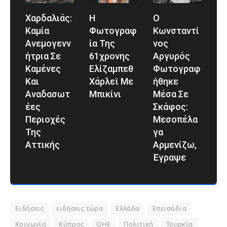
Χαρδαλιάς:
Η
Ο
Καμία
Φωτογραφ
Κωνσταντί
Ανεμογενν
Ία Της
Νος
Ήτρια Σε
61χρονης
Αργυρός
Καμένες
Ελίζαμπεθ
Φωτογραφ
Και
Χάρλεϊ Με
Ήθηκε
Αναδασωτ
Μπικίνι
Μέσα Σε
Έες
Σκάφος:
Περιοχές
Μεσοπέλα
Της
Γα
Αττικής
Αρμενίζω,
Έγραψε
Ειδήσεις
ειδήσεις τώρα
Ελλάδα
Επεισόδια
Κοινωνία
Κύπρος
ΟΗΕ
Πολιτική
Τουρκία