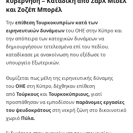
κυβέρνηση – Καταδίκη από Σαρλ Μισέλ
και Ζοζέπ Μπορέλ
Την
επίθεση Τουρκοκυπρίων κατά των
ειρηνευτικών δυνάμεων
του ΟΗΕ στην Κύπρο και
την απόπειρα των κατοχικών δυνάμεων να
δημιουργήσουν τετελεσμένα επί του πεδίου,
καταδίκασε με ανακοίνωση που εξέδωσε το
υπουργείο Εξωτερικών.
Θυμίζεται πως μέλη της ειρηνευτικής δύναμης
του
ΟΗΕ
στη Κύπρο, δέχθηκαν επίθεση
από
Τούρκους
και
Τουρκοκύπριους,
γιατί
προσπάθησαν να εμποδίσουν
παράνομες εργασίες
του ψευδοκράτους
στη νεκρή ζώνη στο δικοινοτικό
χωριό
Πύλα.