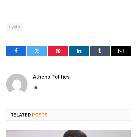
Βενιζέλειου Βενιζέλειου Βενιζέλειου Βενιζέλειου
υγεία
Facebook
Twitter
Pinterest
LinkedIn
Tumblr
Email
Athens Politics
Website
RELATED
POSTS