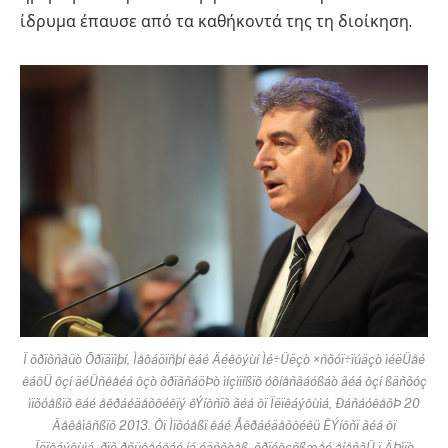
ίδρυμα έπαυσε από τα καθήκοντά της τη διοίκηση.
Ï õðïõñãüò Õðïäïìþí, Ìåôáöïñþí êáé Äéêôýùí Ìé÷Üëçò ×ñõóï÷ïúäçò ìéëÜåé
êáôÜ ôçí äéÜñêåéá ôçò õðïãñáöÞò ìíçìïíßïõ óõíåñãáóßáò ãéá ôçí ßäñõóç
ìïõóåßïõ êáé åêðáéäåõôéêïý êÝíôñïõ ãéá ôï Ïëïêáýôùìá, ÐáñáóêåõÞ 20
Äåêåìâñßïõ 2013. Ôï Ìïõóåßï êáé Åêðáéäåõôéêü ÊÝíôñï ãéá ôï
Ïëïêáýôùìá, ðïõ ðñüêåéôáé íá éäñõèåß, õðïóôçñßæåé åíåñãÜ ï ÄÞìïò