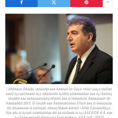
Ï õðïõñãüò Õðïäïìþí, Ìåôáöïñþí êáé Äéêôýùí Ìé÷Üëçò ×ñõóï÷ïúäçò ìéëÜåé
êáôÜ ôçí äéÜñêåéá ôçò õðïãñáöÞò ìíçìïíßïõ óõíåñãáóßáò ãéá ôçí ßäñõóç
ìïõóåßïõ êáé åêðáéäåõôéêïý êÝíôñïõ ãéá ôï Ïëïêáýôùìá, ÐáñáóêåõÞ 20
Äåêåìâñßïõ 2013. Ôï Ìïõóåßï êáé Åêðáéäåõôéêü ÊÝíôñï ãéá ôï Ïëïêáýôùìá,
ðïõ ðñüêåéôáé íá éäñõèåß, õðïóôçñßæåé åíåñãÜ ï ÄÞìïò Èåóóáëïíßêçò,
ìÝóá áðü ôï ìíçìüíéï óõíåñãáóßáò ðïõ èá óõíÜøåé ìå ôçí ÃÁÉÁÏÓÅ Á.Å. êáé
ôçí ÉóñáçëéôéêÞ Êïéíüôçôá Èåóóáëïíßêçò. ÁÐÅ-ÌÐÅ / ÍÉÊÏÓ