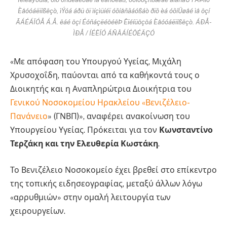
Èåóóáëïíßêçò, ìÝóá áðü ôï ìíçìüíéï óõíåñãáóßáò ðïõ èá óõíÜøåé ìå ôçí
ÃÁÉÁÏÓÅ Á.Å. êáé ôçí ÉóñáçëéôéêÞ Êïéíüôçôá Èåóóáëïíßêçò. ÁÐÅ-
ÌÐÅ / ÍÉÊÏÓ ÁÑÂÁÍÉÔÉÄÇÓ
«Με απόφαση του Υπουργού Υγείας, Μιχάλη
Χρυσοχοΐδη, παύονται από τα καθήκοντά τους ο
Διοικητής και η Αναπληρώτρια Διοικήτρια του
Γενικού Νοσοκομείου Ηρακλείου «Βενιζέλειο-
Πανάνειο
» (ΓΝΒΠ)», αναφέρει ανακοίνωση του
Υπουργείου Υγείας. Πρόκειται για τον
Κωνσταντίνο
Τερζάκη και την Ελευθερία Κωστάκη
.
Το Βενιζέλειο Νοσοκομείο έχει βρεθεί στο επίκεντρο
της τοπικής ειδησεογραφίας, μεταξύ άλλων λόγω
«αρρυθμιών» στην ομαλή λειτουργία των
χειρουργείων.