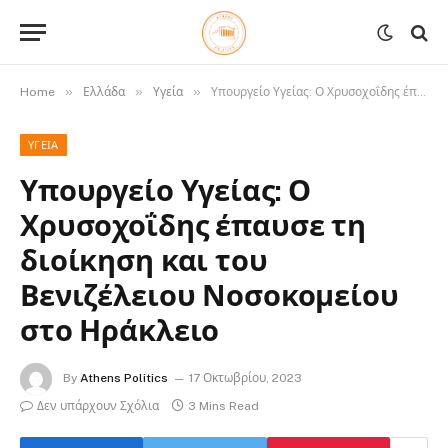
»
»
»
Home
Ελλάδα
Υγεία
Υπουργείο Υγείας: Ο Χρυσοχοΐδης έπαυσε τη διοίκηση και του Βενιζέλειου Νοσοκομείου στο Ηράκλειο
ΥΓΕΊΑ
Υπουργείο Υγείας: Ο
Χρυσοχοΐδης έπαυσε τη
διοίκηση και του
Βενιζέλειου Νοσοκομείου
στο Ηράκλειο
By
Athens Politics
17 Οκτωβρίου, 2023
Δεν υπάρχουν Σχόλια
3 Mins Read