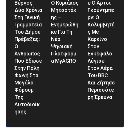
Βέργος:
Ο Κυριάκος
Ε Ο Άρτσι
Δύο Χρόνια
Μητσοτάκ
Γκούντμπε
Στη Γενική
Ης –
Ρν: Ο
Γραμματεία
Ενημερώθη
Κολυμβητή
Του Δήμου
Κε Για Τη
Σ Με
Πρέβεζας:
Νέα
Καρκίνο
Ο
Ψηφιακή
Στον
Άνθρωπος
Πλατφόρμ
Εγκέφαλο
Που Έδωσε
Α MyAGRO
Λύγισε
Στην Πόλη
Στον Αέρα
Φωνή Στα
Του BBC
Μεγάλα
Και Ζήτησε
Φόρουμ
Περισσότε
Της
Ρη Έρευνα
Αυτοδιοίκ
Ησης