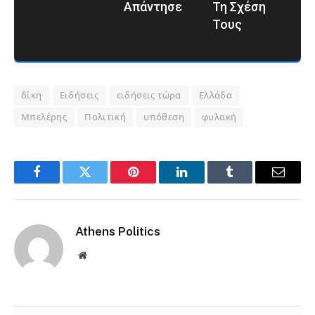
Απάντησε
Τη Σχέση
Τους
δίκη
Ειδήσεις
ειδήσεις τώρα
Ελλάδα
Μπελέρης
Πολιτική
υπόθεση
φυλακή
Facebook
Twitter
Pinterest
LinkedIn
Tumblr
Email
Athens Politics
Website