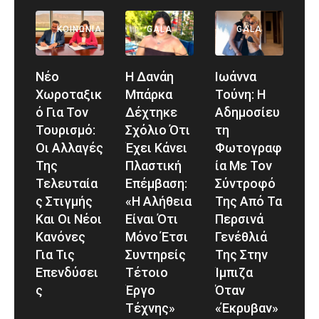
ΕΛΛΆΔΑ
ΚΟΙΝΩΝΊΑ
GALA
GALA
Νέο
Η Δανάη
Ιωάννα
Χωροταξικ
Μπάρκα
Τούνη: Η
Ό Για Τον
Δέχτηκε
Αδημοσίευ
Τουρισμό:
Σχόλιο Ότι
Τη
Οι Αλλαγές
Έχει Κάνει
Φωτογραφ
Της
Πλαστική
Ία Με Τον
Τελευταία
Επέμβαση:
Σύντροφό
Σ Στιγμής
«Η Αλήθεια
Της Από Τα
Και Οι Νέοι
Είναι Ότι
Περσινά
Κανόνες
Μόνο Έτσι
Γενέθλιά
Για Τις
Συντηρείς
Της Στην
Επενδύσει
Τέτοιο
Ίμπιζα
Σ
Έργο
Όταν
Τέχνης»
«έκρυβαν»