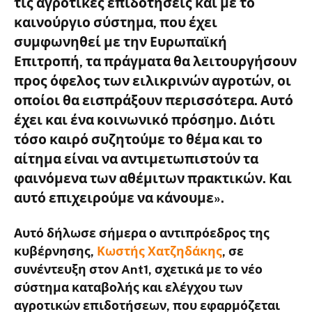
τις αγροτικές επιδοτήσεις
και με το
καινούργιο σύστημα, που έχει
συμφωνηθεί με την Ευρωπαϊκή
Επιτροπή, τα πράγματα θα λειτουργήσουν
προς όφελος των ειλικρινών αγροτών, οι
οποίοι θα εισπράξουν περισσότερα. Αυτό
έχει και ένα
κοινωνικό πρόσημο
. Διότι
τόσο καιρό συζητούμε το θέμα και το
αίτημα είναι να
αντιμετωπιστούν τα
φαινόμενα των αθέμιτων πρακτικών
. Και
αυτό επιχειρούμε να κάνουμε».
Αυτό δήλωσε σήμερα ο αντιπρόεδρος της
κυβέρνησης,
Κωστής Χατζηδάκης
, σε
συνέντευξη στον Ant1, σχετικά με το
νέο
σύστημα καταβολής και ελέγχου των
αγροτικών επιδοτήσεων
, που εφαρμόζεται