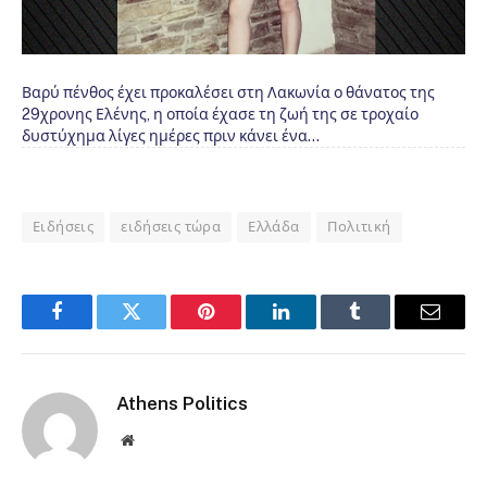
Βαρύ πένθος έχει προκαλέσει στη Λακωνία ο θάνατος της
29χρονης Ελένης, η οποία έχασε τη ζωή της σε τροχαίο
δυστύχημα λίγες ημέρες πριν κάνει ένα…
Ειδήσεις
ειδήσεις τώρα
Ελλάδα
Πολιτική
Facebook
Twitter
Pinterest
LinkedIn
Tumblr
Email
Athens Politics
Website