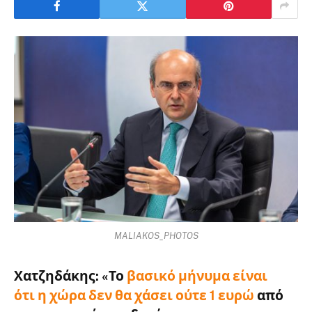
MALIAKOS_PHOTOS
Χατζηδάκης: «Το
βασικό μήνυμα είναι
ότι
η χώρα δεν θα χάσει ούτε 1 ευρώ
από