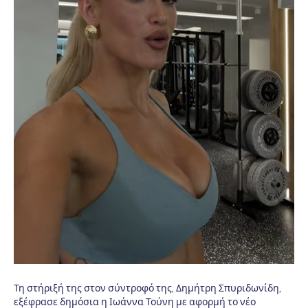
Τη στήριξή της στον σύντροφό της, Δημήτρη Σπυριδωνίδη,
εξέφρασε δημόσια η Ιωάννα Τούνη με αφορμή το νέο